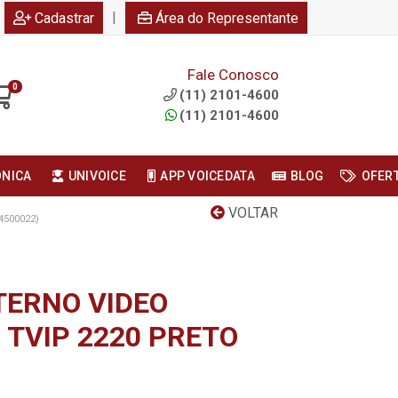
|
Cadastrar
Área do Representante
Fale Conosco
0
(11) 2101-4600
(11) 2101-4600
ONICA
UNIVOICE
APP VOICEDATA
BLOG
OFER
VOLTAR
4500022)
TERNO VIDEO
- TVIP 2220 PRETO