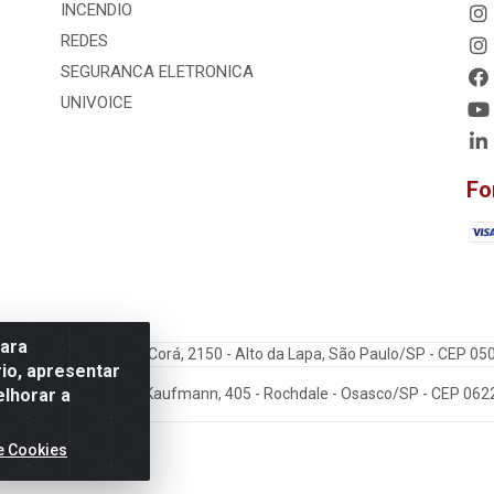
INCENDIO
REDES
SEGURANCA ELETRONICA
UNIVOICE
Fo
para
dos Ltda - Rua Cerro Corá, 2150 - Alto da Lapa, São Paulo/SP - CEP 0
io, apresentar
elhorar a
: VoiceData - Rua João Kaufmann, 405 - Rochdale - Osasco/SP - CEP 06
e Cookies