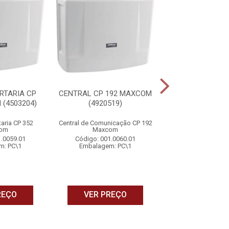
RTARIA CP
CENTRAL CP 192 MAXCOM
PLACA DE INTE
(4503204)
(4920519)
CP352 (4992006-
taria CP 352
Central de Comunicação CP 192
Código: 001.0
om
Maxcom
Embalagem: 
1.0059.01
Código: 001.0060.01
m: PC\1
Embalagem: PC\1
VER PRE
REÇO
VER PREÇO