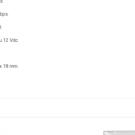
s.
bps.
.
u 12 Vdc.
 x 18 mm.