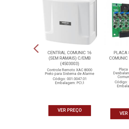
E INTERLIGACAO
CENTRAL COMUNIC 16
PLACA 
992006- 4920578)
(SEM RAMAIS) C/EMB
COMUNIC 
(4503003)
o: 001.0062.01
Placa
Controle Remoto XAC 8000
Desbala
alagem: PC\1
Preto para Sistema de Alarme
Comun
Código: 001.0047.01
Código: 
Embalagem: PC\1
Embala
ER PREÇO
VER PREÇO
VER