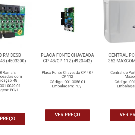
8 RM DESB
PLACA FONTE CHAVEADA
CENTRAL PO
48 (4503300)
CP 48/CP 112 (4920442)
352 MAXCOM 
 8 Ramais
Placa Fonte Chaveada CP 48 /
Central de Por
nceados com
CP 112
Maxc
icação 48
Código: 001.0058.01
Código: 00
001.0049.01
Embalagem: PC\1
Embalage
gem: PC\1
VER PREÇO
VER P
 PREÇO