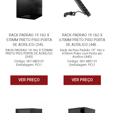
RACK PADRAO 19 16U X
RACK PADRAO 19 16U X
570MM PRETO PISO PORTA
670MM PRETO PISO PORTA
DE ACRILICO (345...
DE ACRILICO (440...
RACK PADRAO 19 16U X 570MM
Rack de Piso Padrão 19” 16U x
PRETO PISO PORTA DE ACRILICO
670mm Preto com Porta em
(345)
Acrílico (440)
Código: 001.6825.01
Código: 001.6857.01
Embalagem: PC\1
Embalagem: PC\1
VER PREÇO
VER PREÇO