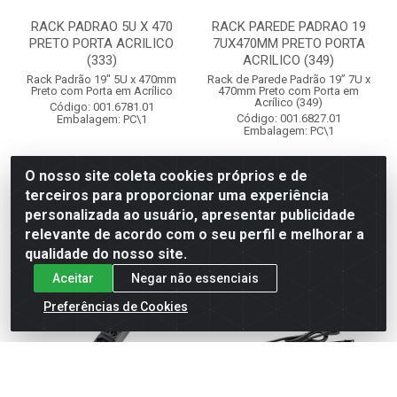
RACK PADRAO 5U X 470
RACK PAREDE PADRAO 19
PRETO PORTA ACRILICO
7UX470MM PRETO PORTA
(333)
ACRILICO (349)
Rack Padrão 19" 5U x 470mm
Rack de Parede Padrão 19” 7U x
Preto com Porta em Acrílico
470mm Preto com Porta em
Acrílico (349)
Código: 001.6781.01
Código: 001.6827.01
Embalagem: PC\1
Embalagem: PC\1
VER PREÇO
O nosso site coleta cookies próprios e de
VER PREÇO
terceiros para proporcionar uma experiência
personalizada ao usuário, apresentar publicidade
relevante de acordo com o seu perfil e melhorar a
qualidade do nosso site.
Aceitar
Negar não essenciais
Preferências de Cookies