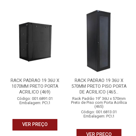
RACK PADRAO 19 36U X
RACK PADRAO 19 36U X
1070MM PRETO PORTA
570MM PRETO PISO PORTA
ACRILICO (469)
DE ACRILICO (465...
Código: 001.6891.01
Rack Padrão 19” 36U x 570mm
Preto de Piso com Porta Acrílica
Embalagem: PC\1
(465)
Código: 001.6813.01
Embalagem: PC\1
VER PREÇO
VER PREÇO