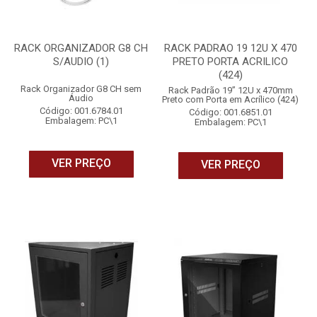
RACK ORGANIZADOR G8 CH
RACK PADRAO 19 12U X 470
S/AUDIO (1)
PRETO PORTA ACRILICO
(424)
Rack Organizador G8 CH sem
Rack Padrão 19” 12U x 470mm
Áudio
Preto com Porta em Acrílico (424)
Código: 001.6784.01
Código: 001.6851.01
Embalagem: PC\1
Embalagem: PC\1
VER PREÇO
VER PREÇO