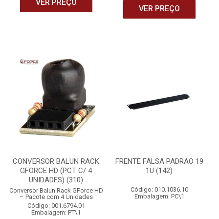
VER PREÇO
VER PREÇO
CONVERSOR BALUN RACK
FRENTE FALSA PADRAO 19
GFORCE HD (PCT C/ 4
1U (142)
UNIDADES) (310)
Código: 010.1036.10
Conversor Balun Rack GForce HD
Embalagem: PC\1
– Pacote com 4 Unidades
Código: 001.6794.01
Embalagem: PT\1