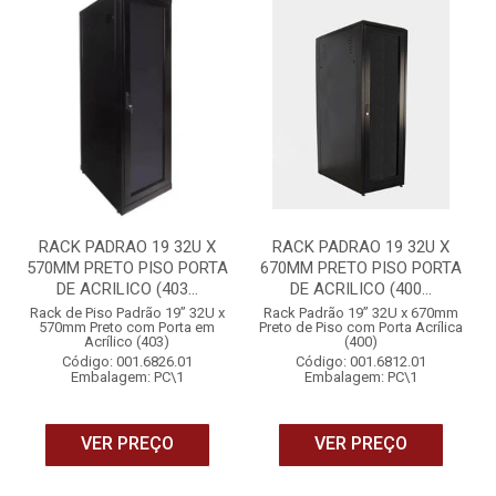
RACK PADRAO 19 32U X
RACK PADRAO 19 32U X
570MM PRETO PISO PORTA
670MM PRETO PISO PORTA
DE ACRILICO (403...
DE ACRILICO (400...
Rack de Piso Padrão 19” 32U x
Rack Padrão 19” 32U x 670mm
570mm Preto com Porta em
Preto de Piso com Porta Acrílica
Acrílico (403)
(400)
Código: 001.6826.01
Código: 001.6812.01
Embalagem: PC\1
Embalagem: PC\1
VER PREÇO
VER PREÇO