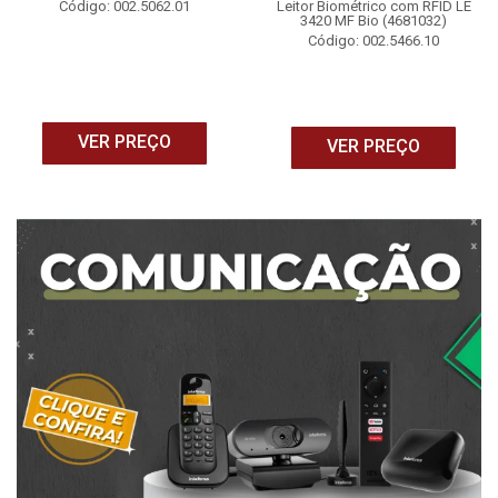
Código: 002.5062.01
Leitor Biométrico com RFID LE
3420 MF Bio (4681032)
Código: 002.5466.10
VER PREÇO
VER PREÇO