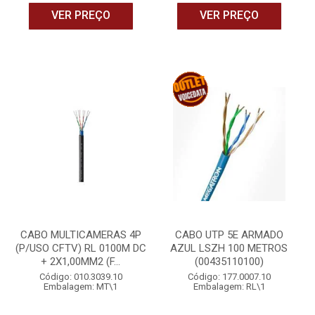
VER PREÇO
VER PREÇO
CABO MULTICAMERAS 4P
CABO UTP 5E ARMADO
(P/USO CFTV) RL 0100M DC
AZUL LSZH 100 METROS
+ 2X1,00MM2 (F...
(00435110100)
Código: 010.3039.10
Código: 177.0007.10
Embalagem: MT\1
Embalagem: RL\1