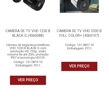
CAMERA DE TV VHD 1230 B
CAMERA DE TV VHD 3530 B
BLACK G (4560088)
FULL COLOR+ (4560107)
Câmera de segurança Intelbras
Código: 151.0857.10
VHD 1230 B BLACK G com
Embalagem: PC\1
resolução HD 720p, visão
noturna de até 20m, proteção
IP67 e tecnologia HDCVI.
Código: 151.0819.10
Embalagem: PC\1
VER PREÇO
VER PREÇO