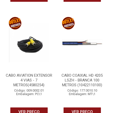
CABO AVIATION EXTENSOR
CABO COAXIAL HD 4205
4 VIAS - 7
LSZH - BRANCA 100
METROS(4580254)
METROS (10422110100)
Código: 009.0002.01
Código: 177.0010.10
Embalagem: PC\1
Embalagem: MT\1
VER PREÇO
VER PREÇO