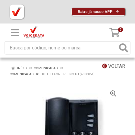
Baixe já nosso APP
0
VOLTAR
INÍCIO
COMUNICACAO
COMUNICACAO HO
TELEFONE PLENO PT(4080051)