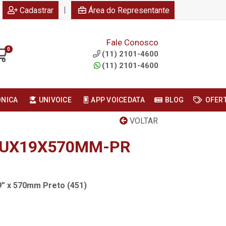
|
Cadastrar
Área do Representante
Fale Conosco
0
(11) 2101-4600
(11) 2101-4600
ONICA
UNIVOICE
APP VOICEDATA
BLOG
OFER
VOLTAR
8UX19X570MM-PR
9” x 570mm Preto (451)