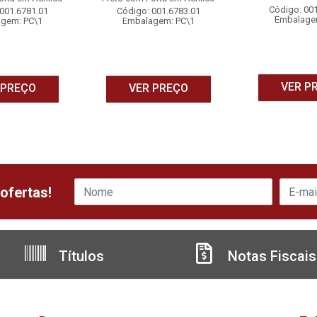
Código: 00
001.6781.01
Código: 001.6783.01
Embalage
gem: PC\1
Embalagem: PC\1
VER P
 PREÇO
VER PREÇO
ofertas!
Títulos
Notas Fiscais