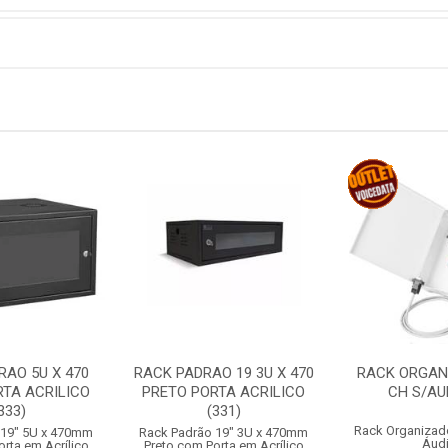
RAO 5U X 470
RACK PADRAO 19 3U X 470
RACK ORGAN
RTA ACRILICO
PRETO PORTA ACRILICO
CH S/AUD
333)
(331)
Rack Organizad
 19" 5U x 470mm
Rack Padrão 19" 3U x 470mm
Áud
rta em Acrílico
Preto com Porta em Acrílico