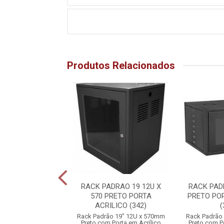
Produtos Relacionados
OMPACT 8 CH HD
RACK PADRAO 19 12U X
RACK PAD
IO PRETO (61)
570 PRETO PORTA
PRETO PO
ACRILICO (342)
(
mpact 8 Canais HD
Rack Padrão 19" 12U x 570mm
Rack Padrão
 Áudio Preto
Preto com Porta em Acrílico
Preto com Po