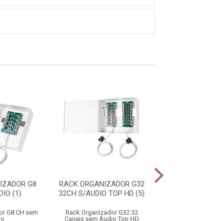
IZADOR G8
RACK ORGANIZADOR G32
RACK COMPACT 
IO (1)
32CH S/AUDIO TOP HD (5)
S/AUDIO PRET
or G8 CH sem
Rack Organizador G32 32
Rack Compact 8 C
io
Canais sem Áudio Top HD
sem Áudio P