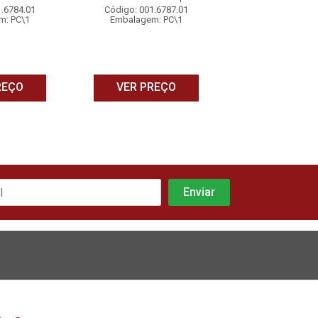
1.6784.01
Código: 001.6787.01
Código: 001.6
m: PC\1
Embalagem: PC\1
Embalagem: 
REÇO
VER PREÇO
VER PRE