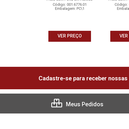
o: 001.6793.01
Código: 001.6776.01
Código: 
alagem: PC\1
Embalagem: PC\1
Embala
ER PREÇO
VER PREÇO
VER
Cadastre-se para receber nossas 
Meus Pedidos