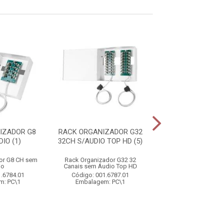
IZADOR G8
RACK ORGANIZADOR G32
RACK COMPACT 
IO (1)
32CH S/AUDIO TOP HD (5)
S/AUDIO PRET
or G8 CH sem
Rack Organizador G32 32
Rack Compact 8 C
io
Canais sem Áudio Top HD
sem Áudio P
1.6784.01
Código: 001.6787.01
Código: 001.6
m: PC\1
Embalagem: PC\1
Embalagem: 