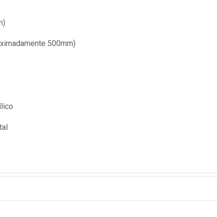
m)
roximadamente 500mm)
lico
tal