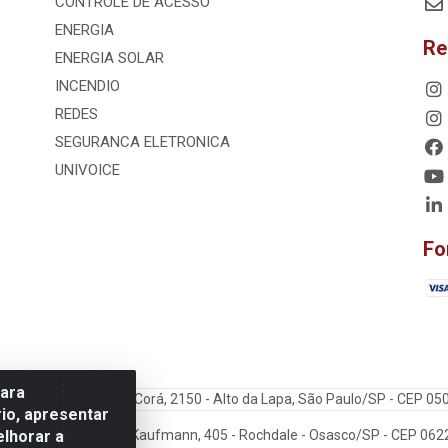
CONTROLE DE ACESSO
ENERGIA
Re
ENERGIA SOLAR
INCENDIO
REDES
SEGURANCA ELETRONICA
UNIVOICE
Fo
para
dos Ltda - Rua Cerro Corá, 2150 - Alto da Lapa, São Paulo/SP - CEP 0
io, apresentar
elhorar a
: VoiceData - Rua João Kaufmann, 405 - Rochdale - Osasco/SP - CEP 06