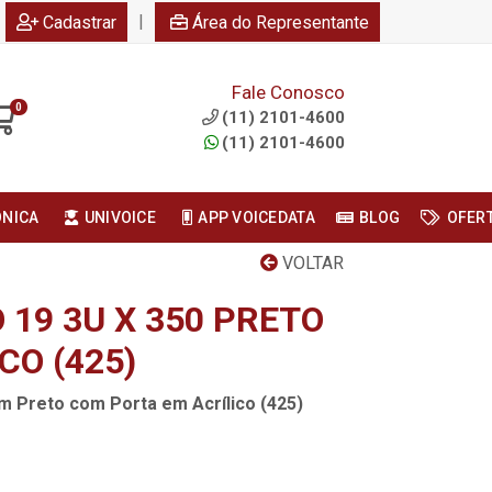
|
Cadastrar
Área do Representante
Fale Conosco
0
(11) 2101-4600
(11) 2101-4600
ONICA
UNIVOICE
APP VOICEDATA
BLOG
OFER
VOLTAR
19 3U X 350 PRETO
CO (425)
m Preto com Porta em Acrílico (425)