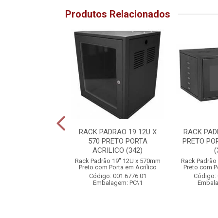
Produtos Relacionados
OMPACT 8 CH HD
RACK PADRAO 19 12U X
RACK PAD
IO PRETO (61)
570 PRETO PORTA
PRETO PO
ACRILICO (342)
(
mpact 8 Canais HD
Rack Padrão 19" 12U x 570mm
Rack Padrão
 Áudio Preto
Preto com Porta em Acrílico
Preto com Po
o: 001.6793.01
Código: 001.6776.01
Código: 
alagem: PC\1
Embalagem: PC\1
Embala