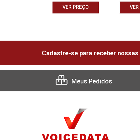
ER PREÇO
VER PREÇO
VER
Cadastre-se para receber nossas 
Meus Pedidos