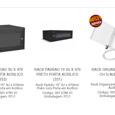
RAO 5U X 470
RACK PADRAO 19 3U X 470
RACK ORGAN
RTA ACRILICO
PRETO PORTA ACRILICO
CH S/AUD
333)
(331)
Rack Organizad
 19" 5U x 470mm
Rack Padrão 19" 3U x 470mm
Áud
rta em Acrílico
Preto com Porta em Acrílico
Código: 00
001.6781.01
Código: 001.6783.01
Embalage
gem: PC\1
Embalagem: PC\1