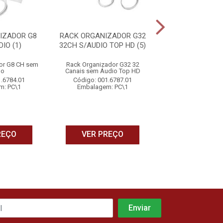
IZADOR G8
RACK ORGANIZADOR G32
RACK COMPACT 
IO (1)
32CH S/AUDIO TOP HD (5)
S/AUDIO PRET
or G8 CH sem
Rack Organizador G32 32
Rack Compact 8 C
io
Canais sem Áudio Top HD
sem Áudio P
1.6784.01
Código: 001.6787.01
Código: 001.6
m: PC\1
Embalagem: PC\1
Embalagem: 
REÇO
VER PREÇO
VER PRE