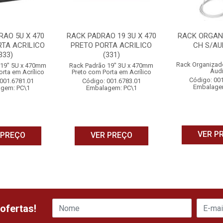
RAO 5U X 470
RACK PADRAO 19 3U X 470
RACK ORGAN
RTA ACRILICO
PRETO PORTA ACRILICO
CH S/AUD
333)
(331)
Rack Organizad
 19" 5U x 470mm
Rack Padrão 19" 3U x 470mm
Áud
rta em Acrílico
Preto com Porta em Acrílico
Código: 00
001.6781.01
Código: 001.6783.01
Embalage
gem: PC\1
Embalagem: PC\1
VER P
 PREÇO
VER PREÇO
ofertas!