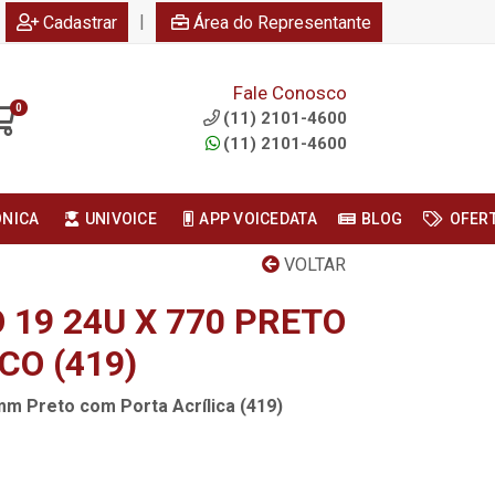
|
Cadastrar
Área do Representante
Fale Conosco
0
(11) 2101-4600
(11) 2101-4600
ONICA
UNIVOICE
APP VOICEDATA
BLOG
OFER
VOLTAR
19 24U X 770 PRETO
CO (419)
m Preto com Porta Acrílica (419)