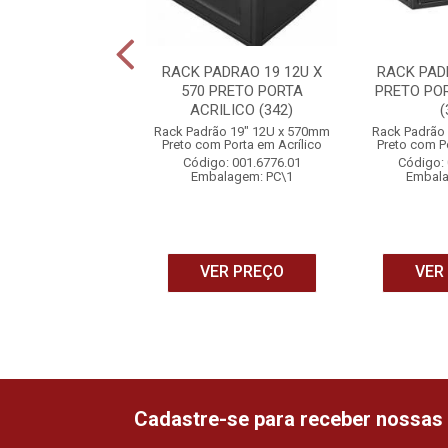
OMPACT 8 CH HD
RACK PADRAO 19 12U X
RACK PAD
IO PRETO (61)
570 PRETO PORTA
PRETO PO
ACRILICO (342)
(
mpact 8 Canais HD
Rack Padrão 19" 12U x 570mm
Rack Padrão
 Áudio Preto
Preto com Porta em Acrílico
Preto com Po
o: 001.6793.01
Código: 001.6776.01
Código: 
alagem: PC\1
Embalagem: PC\1
Embala
ER PREÇO
VER PREÇO
VER
Cadastre-se para receber nossas 