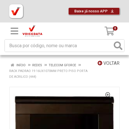
Baixe já nosso APP
0
VOLTAR
INÍCIO
REDES
TELECOM GFORCE
RACK PADRAO 19 16UX1070MM PRETO PISO PORTA
DE ACRILICO (444)