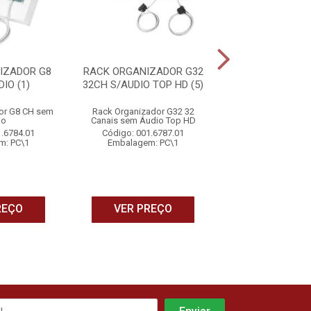
IZADOR G8
RACK ORGANIZADOR G32
CONVERSOR BA
IO (1)
32CH S/AUDIO TOP HD (5)
GFORCE HD (P
UNIDADES) (
or G8 CH sem
Rack Organizador G32 32
Conversor Balun R
io
Canais sem Áudio Top HD
HD – Pacote com 4
1.6784.01
Código: 001.6787.01
Código: 001.6
m: PC\1
Embalagem: PC\1
Embalagem: 
REÇO
VER PREÇO
VER PRE