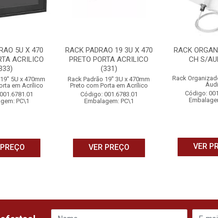
RAO 5U X 470
RACK PADRAO 19 3U X 470
RACK ORGAN
RTA ACRILICO
PRETO PORTA ACRILICO
CH S/AUD
333)
(331)
Rack Organizad
 19" 5U x 470mm
Rack Padrão 19" 3U x 470mm
Áud
rta em Acrílico
Preto com Porta em Acrílico
Código: 00
001.6781.01
Código: 001.6783.01
Embalage
gem: PC\1
Embalagem: PC\1
VER P
 PREÇO
VER PREÇO