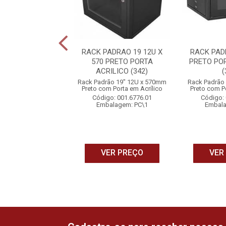
OR BALUN RACK
RACK PADRAO 19 12U X
RACK PAD
 HD (PCT C/ 4
570 PRETO PORTA
PRETO PO
DADES) (310)
ACRILICO (342)
(
 Balun Rack GForce
Rack Padrão 19" 12U x 570mm
Rack Padrão
ote com 4 Unidades
Preto com Porta em Acrílico
Preto com Po
o: 001.6794.01
Código: 001.6776.01
Código: 
alagem: PT\1
Embalagem: PC\1
Embala
ER PREÇO
VER PREÇO
VER