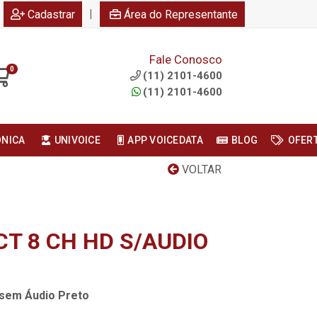
|
Cadastrar
Área do Representante
Fale Conosco
0
(11) 2101-4600
(11) 2101-4600
ONICA
UNIVOICE
APP VOICEDATA
BLOG
OFER
VOLTAR
T 8 CH HD S/AUDIO
 sem Áudio Preto