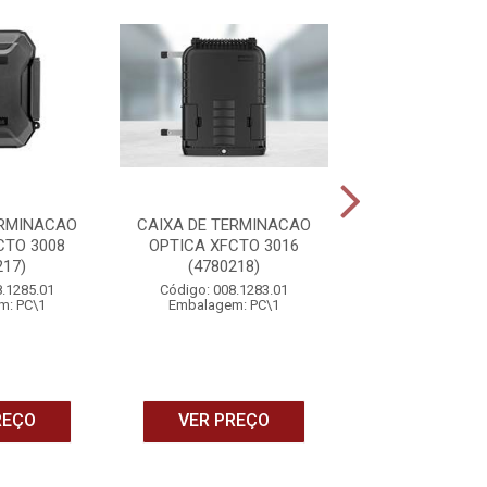
ERMINACAO
CAIXA DE TERMINACAO
ROTEADOR WIRE
CTO 3008
OPTICA XFCTO 3016
1500 (4750
217)
(4780218)
Código: 007.4
8.1285.01
Código: 008.1283.01
Embalagem: 
m: PC\1
Embalagem: PC\1
REÇO
VER PREÇO
VER PRE