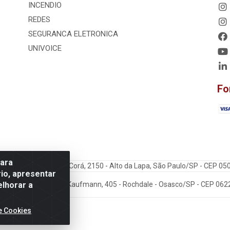
INCENDIO
REDES
SEGURANCA ELETRONICA
UNIVOICE
Fo
para
dos Ltda - Rua Cerro Corá, 2150 - Alto da Lapa, São Paulo/SP - CEP 0
io, apresentar
elhorar a
: VoiceData - Rua João Kaufmann, 405 - Rochdale - Osasco/SP - CEP 06
e Cookies