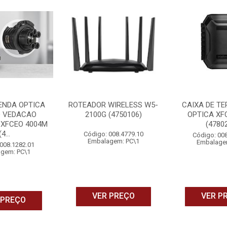
ENDA OPTICA
ROTEADOR WIRELESS W5-
CAIXA DE T
O VEDACAO
2100G (4750106)
OPTICA XF
 XFCEO 4004M
(4780
(4...
Código: 008.4779.10
Código: 00
Embalagem: PC\1
Embalage
008.1282.01
gem: PC\1
VER PREÇO
VER P
 PREÇO