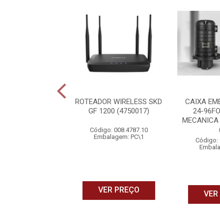
OR WIRELESS RX
ROTEADOR WIRELESS SKD
CAIXA EM
0 (4750128)
GF 1200 (4750017)
24-96F
MECANICA
o: 007.4783.10
Código: 008.4787.10
alagem: PC\1
Embalagem: PC\1
Código: 
Embala
ER PREÇO
VER PREÇO
VER