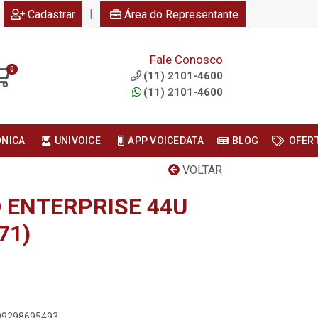
|
Cadastrar
Área do Representante
Fale Conosco
0
(11) 2101-4600
(11) 2101-4600
ONICA
UNIVOICE
APP VOICEDATA
BLOG
OFER
VOLTAR
 ENTERPRISE 44U
71)
899298695493