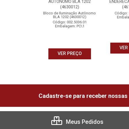
IO ENDERECAVEL
AUTONOMO BLA 1202
ENDERECA
500 (4610102)
(4630012)
(46
o: 002.5136.01
Bloco de Iluminação Autônomo
Código: 
BLA 1202 (4630012)
alagem: PC\1
Embala
Código: 002.5036.01
Embalagem: PC\1
ER PREÇO
VER
VER PREÇO
Cadastre-se para receber nossas 
Meus Pedidos