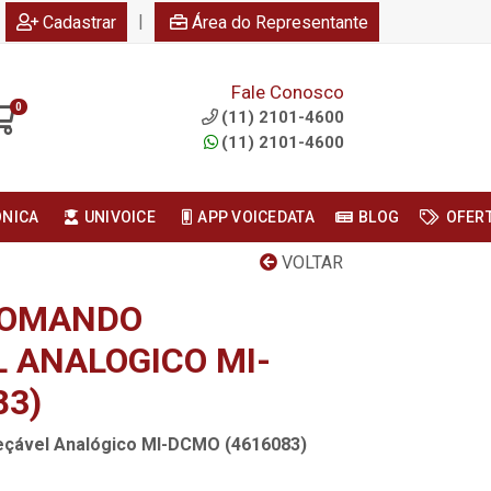
|
Cadastrar
Área do Representante
Fale Conosco
0
(11) 2101-4600
(11) 2101-4600
ONICA
UNIVOICE
APP VOICEDATA
BLOG
OFER
VOLTAR
COMANDO
 ANALOGICO MI-
83)
çável Analógico MI-DCMO (4616083)