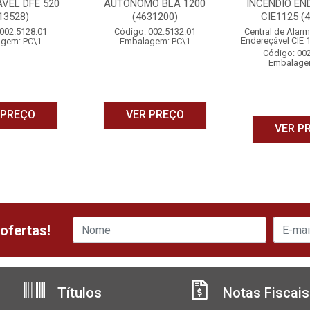
VEL DFE 520
AUTONOMO BLA 1200
INCENDIO EN
13528)
(4631200)
CIE1125 (
002.5128.01
Código: 002.5132.01
Central de Alar
Endereçável CIE 
gem: PC\1
Embalagem: PC\1
Código: 00
Embalage
 PREÇO
VER PREÇO
VER P
ofertas!
Títulos
Notas Fiscais