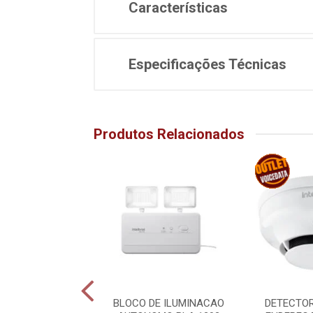
Características
Especificações Técnicas
Produtos Relacionados
L DE ALARME DE
BLOCO DE ILUMINACAO
DETECTO