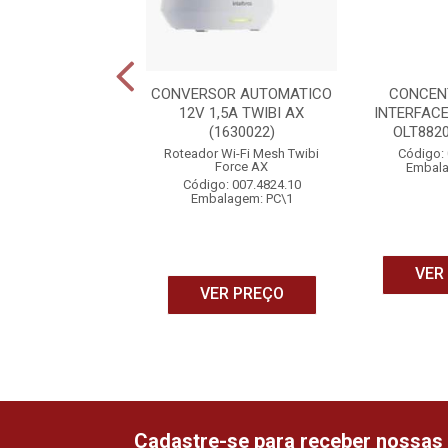
OR WIFI 6 MESH
CONVERSOR AUTOMATICO
CONCEN
ROTEAMENTO
12V 1,5A TWIBI AX
INTERFACE
NCO-IH 3000
(1630022)
OLT8820
(4750117)
Roteador Wi-Fi Mesh Twibi
Código: 
Force AX
Embala
o: 008.1192.01
Código: 007.4824.10
alagem: PC\0
Embalagem: PC\1
VER
ER PREÇO
VER PREÇO
Cadastre-se para receber nossas 