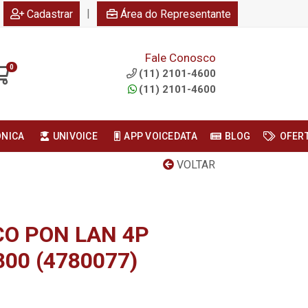
|
Cadastrar
Área do Representante
Fale Conosco
0
(11) 2101-4600
(11) 2101-4600
ONICA
UNIVOICE
APP VOICEDATA
BLOG
OFER
VOLTAR
O PON LAN 4P
800 (4780077)