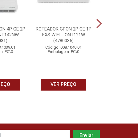
N 4P GE 2P
ROTEADOR GPON 2P GE 1P
EXTENSOR WIFI
ONT142NW
FXS WIFI - ONT121W
COM ROTEA
031)
(4780035)
BRANCO-IH 
(4750117
8.1039.01
Código: 008.1040.01
m: PC\0
Embalagem: PC\0
Código: 008.1
Embalagem: 
REÇO
VER PREÇO
VER PRE