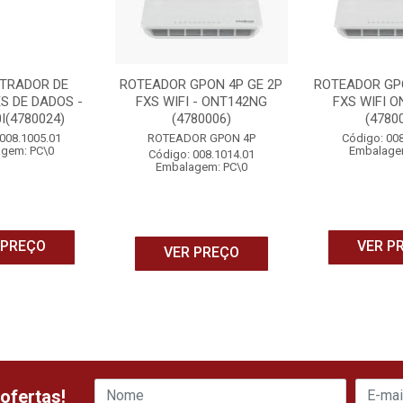
TRADOR DE
ROTEADOR GPON 4P GE 2P
ROTEADOR GPO
S DE DADOS -
FXS WIFI - ONT142NG
FXS WIFI 
I(4780024)
(4780006)
(4780
008.1005.01
ROTEADOR GPON 4P
Código: 00
gem: PC\0
Embalage
Código: 008.1014.01
Embalagem: PC\0
 PREÇO
VER P
VER PREÇO
ofertas!