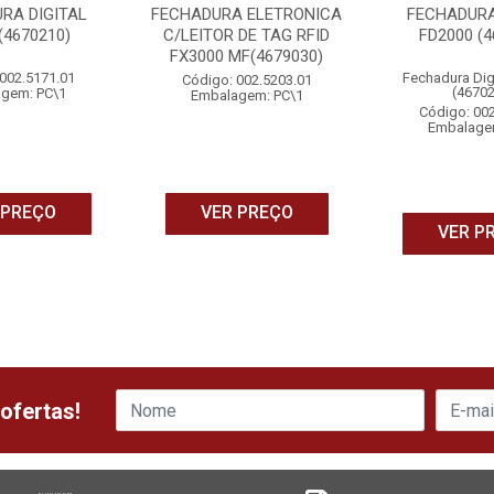
RA DIGITAL
FECHADURA ELETRONICA
FECHADURA
(4670210)
C/LEITOR DE TAG RFID
FD2000 (4
FX3000 MF(4679030)
002.5171.01
Fechadura Dig
Código: 002.5203.01
(4670
gem: PC\1
Embalagem: PC\1
Código: 00
Embalage
 PREÇO
VER PREÇO
VER P
ofertas!