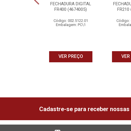
DURA SMART DE
FECHADURA DIGITAL
FECHADU
R S/ MACANETA
FR400 (4674005)
FR210 
 MAIS (467001...
Código: 002.5122.01
Código: 
a Smart de Embutir
Embalagem: PC\1
Embala
çaneta IFR 7001+
(4670018)
o: 002.5436.10
alagem: PC\1
VER PREÇO
VER
ER PREÇO
Cadastre-se para receber nossas 