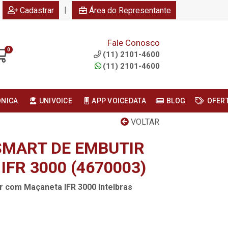
|
Cadastrar
Área do Representante
Fale Conosco
0
(11) 2101-4600
(11) 2101-4600
ONICA
UNIVOICE
APP VOICEDATA
BLOG
OFER
VOLTAR
MART DE EMBUTIR
FR 3000 (4670003)
r com Maçaneta IFR 3000 Intelbras