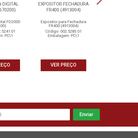
 DIGITAL
EXPOSITOR FECHADURA
FECHADURA SM
670200)
FR400 (4913004)
EMBUTIR S/ M
IFR 7001 MAIS (
ital FD2000
Expositor para Fechadura
Fechadura Smart d
200)
FR400 (4913004)
sem Maçaneta IF
(4670018
2.5241.01
Código: 002.5283.01
m: PC\1
Embalagem: PC\1
Código: 002.5
Embalagem: 
REÇO
VER PREÇO
VER PRE