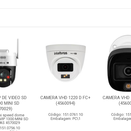
 DE VIDEO SD
CAMERA VHD 1220 D FC+
CAMERA VHD 1
00 MINI SD
(4560094)
(4560
70029)
Código: 151.0761.10
Código: 15
ni speed dome
Embalagem: PC\1
Embalage
- VIP 1300 MINI SD
AS 4570029
151.0756.10