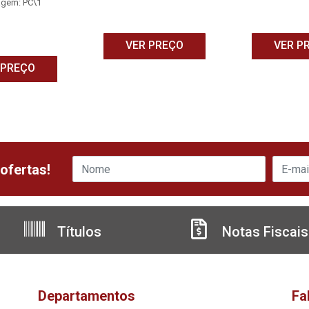
gem: PC\1
VER PREÇO
VER P
 PREÇO
ofertas!
Títulos
Notas Fiscais
Departamentos
Fa