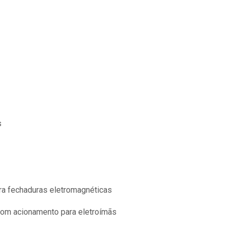
s
ra fechaduras eletromagnéticas
com acionamento para eletroímãs