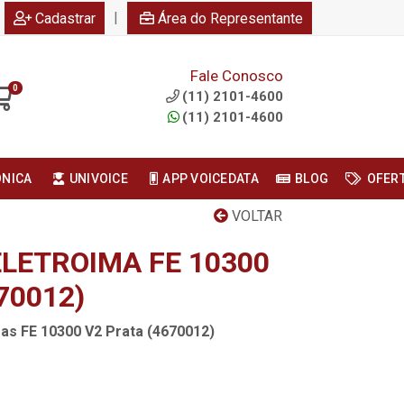
|
Cadastrar
Área do Representante
Fale Conosco
0
(11) 2101-4600
(11) 2101-4600
ONICA
UNIVOICE
APP VOICEDATA
BLOG
OFER
VOLTAR
LETROIMA FE 10300
70012)
ras FE 10300 V2 Prata (4670012)