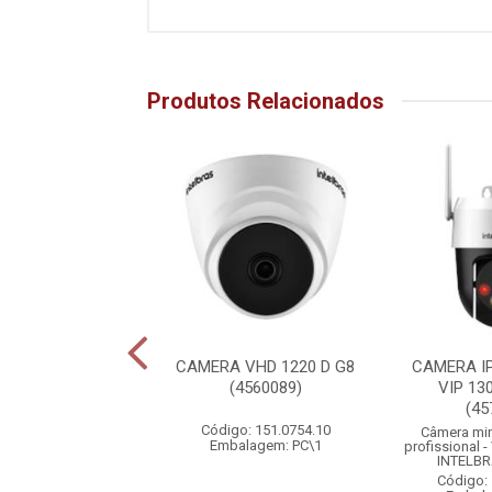
Produtos Relacionados
VIDEO WI-FI IM9
CAMERA VHD 1220 D G8
CAMERA IP
COLOR (4560074)
(4560089)
VIP 13
(45
o: 151.0766.10
Código: 151.0754.10
Câmera mi
alagem: PC\1
Embalagem: PC\1
profissional 
INTELBR
Código: 