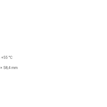
a +55 °C
 × 58,4 mm