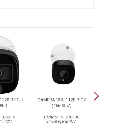
220 B FC +
CAMERA VHL 1120 B G2
CAMERA VIDEO W
096)
(4560052)
+ FULL COLOR (
1.0762.10
Código: 151.0765.10
Código: 151.0
m: PC\1
Embalagem: PC\1
Embalagem: 