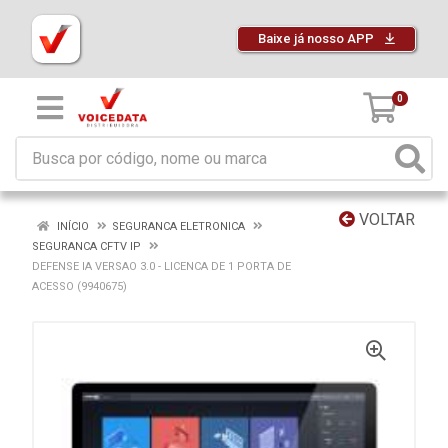
Baixe já nosso APP
0
VOLTAR
INÍCIO
SEGURANCA ELETRONICA
SEGURANCA CFTV IP
DEFENSE IA VERSAO 3.0 - LICENCA DE 1 PORTA DE
ACESSO (9940675)