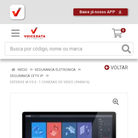
Baixe já nosso APP
0
VOLTAR
INÍCIO
SEGURANCA ELETRONICA
SEGURANCA CFTV IP
DEFENSE IA V3.0 - 1 CONEXAO DE VIDEO (9940616)