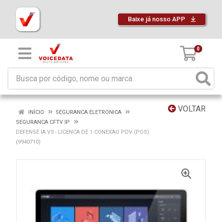
Baixe já nosso APP
0
VOLTAR
INÍCIO
SEGURANCA ELETRONICA
SEGURANCA CFTV IP
DEFENSE IA V3 - LICENCA DE 1 CONEXAO PDV (POS)
(9940710)