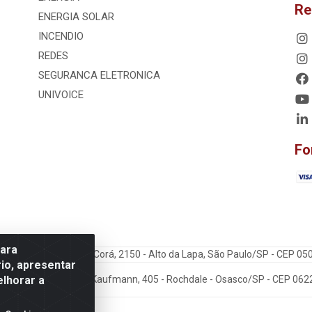
Re
ENERGIA SOLAR
INCENDIO
REDES
SEGURANCA ELETRONICA
UNIVOICE
Fo
para
dos Ltda - Rua Cerro Corá, 2150 - Alto da Lapa, São Paulo/SP - CEP 0
io, apresentar
elhorar a
: VoiceData - Rua João Kaufmann, 405 - Rochdale - Osasco/SP - CEP 06