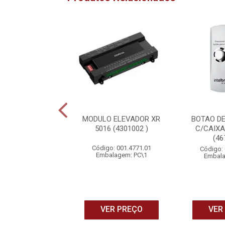
IONADOR DE
MODULO ELEVADOR XR
BOTAO DE
CIA REARMAVEL
5016 (4301002 )
C/CAIXA
10 (4675011)
(46
Código: 001.4771.01
o: 002.5087.01
Código: 
Embalagem: PC\1
alagem: PC\1
Embala
ER PREÇO
VER PREÇO
VER