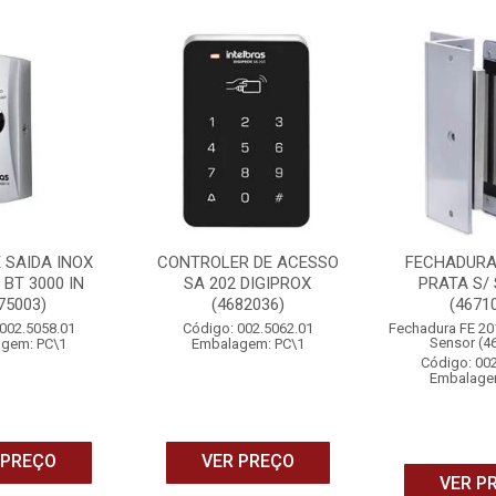
 SAIDA INOX
CONTROLER DE ACESSO
FECHADURA 
 BT 3000 IN
SA 202 DIGIPROX
PRATA S/
75003)
(4682036)
(4671
002.5058.01
Código: 002.5062.01
Fechadura FE 20
Sensor (4
gem: PC\1
Embalagem: PC\1
Código: 00
Embalage
 PREÇO
VER PREÇO
VER P