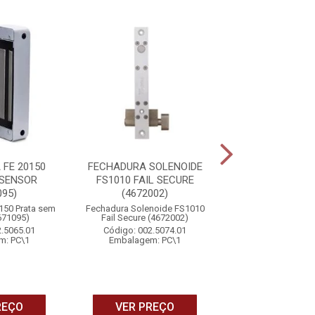
FE 20150
FECHADURA SOLENOIDE
ACIONADOR
 SENSOR
FS1010 FAIL SECURE
EMERGENCIA RE
095)
(4672002)
AS2010 (467
150 Prata sem
Fechadura Solenoide FS1010
Código: 002.5
671095)
Fail Secure (4672002)
Embalagem: 
2.5065.01
Código: 002.5074.01
m: PC\1
Embalagem: PC\1
VER PRE
REÇO
VER PREÇO