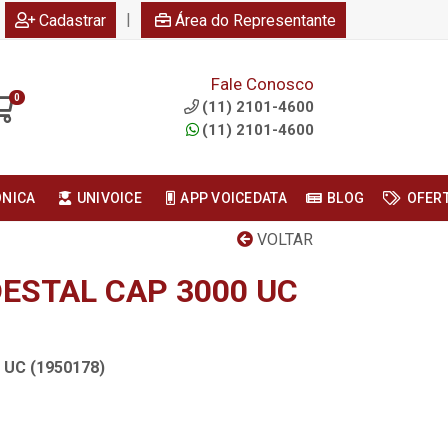
|
Cadastrar
Área do Representante
Fale Conosco
0
(11) 2101-4600
(11) 2101-4600
ONICA
UNIVOICE
APP VOICEDATA
BLOG
OFER
VOLTAR
ESTAL CAP 3000 UC
 UC (1950178)