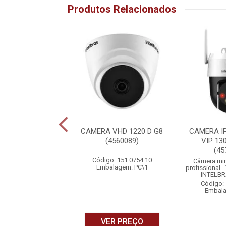
Produtos Relacionados
VIDEO WI-FI IM9
CAMERA VHD 1220 D G8
CAMERA IP
COLOR (4560074)
(4560089)
VIP 13
(45
o: 151.0766.10
Código: 151.0754.10
Câmera mi
alagem: PC\1
Embalagem: PC\1
profissional 
INTELBR
Código: 
Embala
ER PREÇO
VER PREÇO