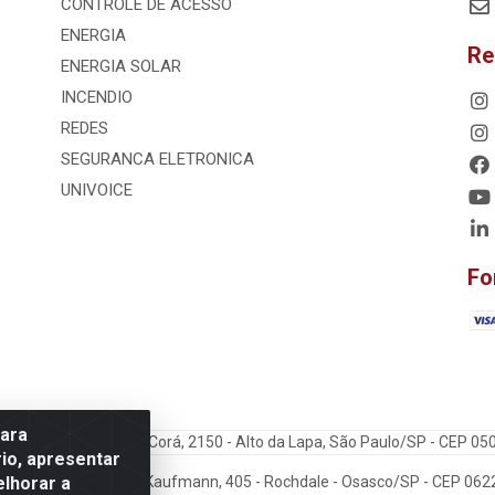
CONTROLE DE ACESSO
ENERGIA
Re
ENERGIA SOLAR
INCENDIO
REDES
SEGURANCA ELETRONICA
UNIVOICE
Fo
para
dos Ltda - Rua Cerro Corá, 2150 - Alto da Lapa, São Paulo/SP - CEP 0
io, apresentar
elhorar a
: VoiceData - Rua João Kaufmann, 405 - Rochdale - Osasco/SP - CEP 06