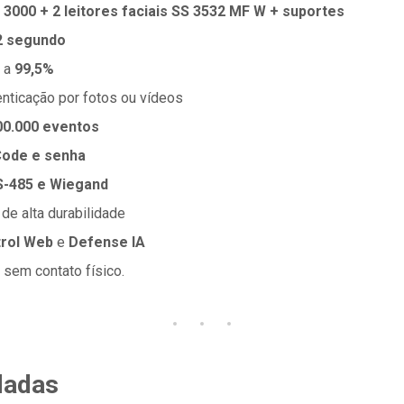
3000 + 2 leitores faciais SS 3532 MF W + suportes
2 segundo
r a
99,5%
enticação por fotos ou vídeos
00.000 eventos
Code e senha
RS-485 e Wiegand
de alta durabilidade
trol Web
e
Defense IA
 sem contato físico.
dadas