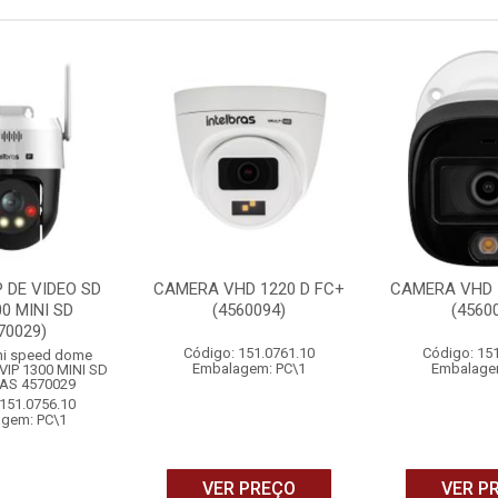
 DE VIDEO SD
CAMERA VHD 1220 D FC+
CAMERA VHD 1
00 MINI SD
(4560094)
(4560
70029)
Código: 151.0761.10
Código: 15
ni speed dome
Embalagem: PC\1
Embalage
- VIP 1300 MINI SD
AS 4570029
151.0756.10
gem: PC\1
VER PREÇO
VER P