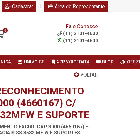
|
Cadastrar
Área do Representante
Fale Conosco
0
(11) 2101-4600
(11) 2101-4600
ONICA
UNIVOICE
APP VOICEDATA
BLOG
OFER
VOLTAR
 RECONHECIMENTO
000 (4660167) C/
532MFW E SUPORTE
ENTO FACIAL CAP 3000 (4660167) –
CIAIS SS 3532 MF W E SUPORTES