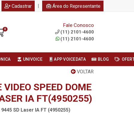
|
Cadastrar
Área do Representante
Fale Conosco
0
(11) 2101-4600
(11) 2101-4600
ONICA
UNIVOICE
APP VOICEDATA
BLOG
OFER
VOLTAR
E VIDEO SPEED DOME
LASER IA FT(4950255)
9445 SD Laser IA FT (4950255)