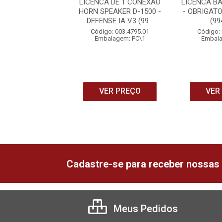
 IA VERSAO 3.0 -
LICENCA DE 1 CONEXAO
LICENCA BA
CA DE 1 VIDEO
HORN SPEAKER D-1500 -
- OBRIGAT
RO LINHA SV...
DEFENSE IA V3 (99...
(99
o: 006.4794.01
Código: 003.4795.01
Código: 
alagem: PC\1
Embalagem: PC\1
Embala
ER PREÇO
VER PREÇO
VER
Cadastre-se para receber nossas 
Meus Pedidos