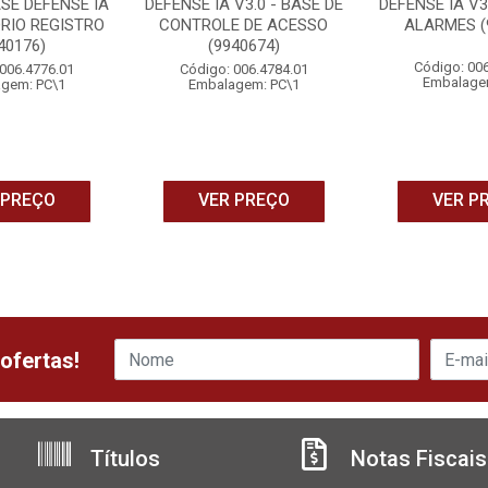
SE DEFENSE IA
DEFENSE IA V3.0 - BASE DE
DEFENSE IA V3
ORIO REGISTRO
CONTROLE DE ACESSO
ALARMES (
40176)
(9940674)
Código: 00
006.4776.01
Código: 006.4784.01
Embalage
gem: PC\1
Embalagem: PC\1
 PREÇO
VER PREÇO
VER P
ofertas!
Títulos
Notas Fiscais