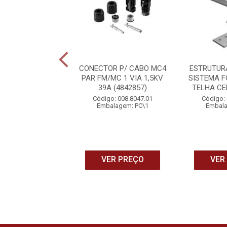
SSORIOS P/
CONECTOR P/ CABO MC4
ESTRUTUR
URA DE SOLO 4
PAR FM/MC 1 VIA 1,5KV
SISTEMA 
OS (4848001)
39A (4842857)
TELHA CER
 performance e
Código: 008.8047.01
Código: 
nfiabilidade
Embalagem: PC\1
Embala
o: 008.0162.10
alagem: PC\1
VER PREÇO
VER
ER PREÇO