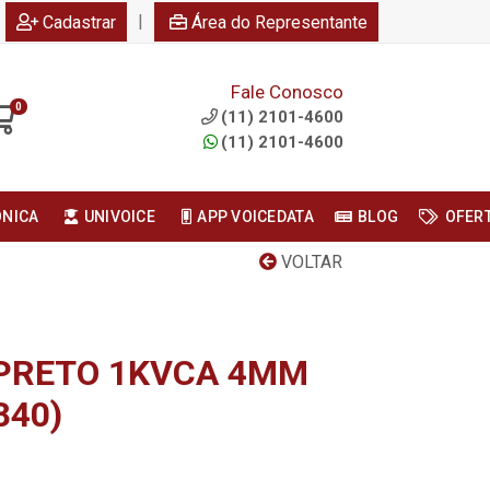
|
Cadastrar
Área do Representante
Fale Conosco
0
(11) 2101-4600
(11) 2101-4600
ONICA
UNIVOICE
APP VOICEDATA
BLOG
OFER
VOLTAR
PRETO 1KVCA 4MM
840)