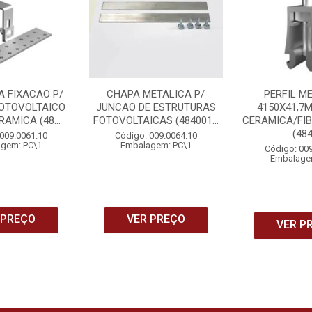
A FIXACAO P/
CHAPA METALICA P/
PERFIL M
FOTOVOLTAICO
JUNCAO DE ESTRUTURAS
4150X41,7
AMICA (48...
FOTOVOLTAICAS (484001...
CERAMICA/FI
(484.
009.0061.10
Código: 009.0064.10
gem: PC\1
Embalagem: PC\1
Código: 00
Embalage
 PREÇO
VER PREÇO
VER P