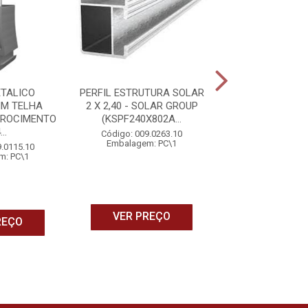
ETALICO
PERFIL ESTRUTURA SOLAR
ACESSORIO
MM TELHA
2 X 2,40 - SOLAR GROUP
ESTRUTURA DE
BROCIMENTO
(KSPF240X802A...
MODULOS (48
..
Código: 009.0263.10
Alta performa
confiabilid
Embalagem: PC\1
9.0115.10
Código: 008.0
m: PC\1
Embalagem: 
VER PREÇO
REÇO
VER PRE