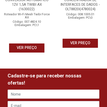
CONVERSOR AUTOMATICO
CONCENTRADOR DE
12V 1,5A TWIBI AX
INTERFACES DE DADOS -
(1630022)
OLT8820I(4780024)
Roteador Wi-Fi Mesh Twibi Force
Código: 008.1005.01
AX
Embalagem: PC\0
Código: 007.4824.10
Embalagem: PC\1
VER PREÇO
VER PREÇO
Cadastre-se para receber nossas
ofertas!