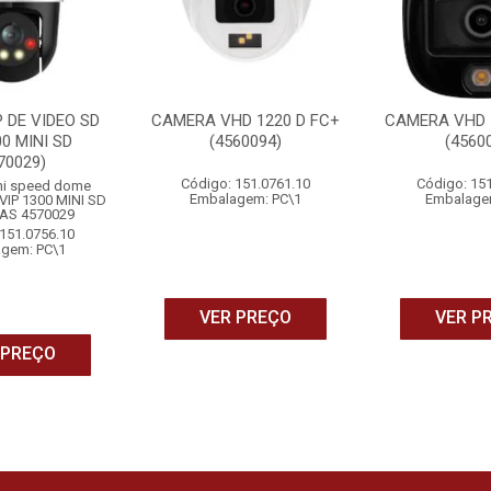
 DE VIDEO SD
CAMERA VHD 1220 D FC+
CAMERA VHD 1
00 MINI SD
(4560094)
(4560
70029)
Código: 151.0761.10
Código: 15
ni speed dome
Embalagem: PC\1
Embalage
- VIP 1300 MINI SD
AS 4570029
151.0756.10
gem: PC\1
VER PREÇO
VER P
 PREÇO