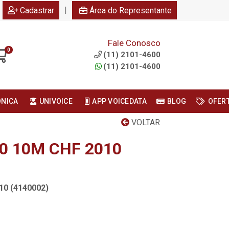
|
Cadastrar
Área do Representante
Fale Conosco
0
(11) 2101-4600
(11) 2101-4600
ONICA
UNIVOICE
APP VOICEDATA
BLOG
OFER
VOLTAR
0 10M CHF 2010
10 (4140002)