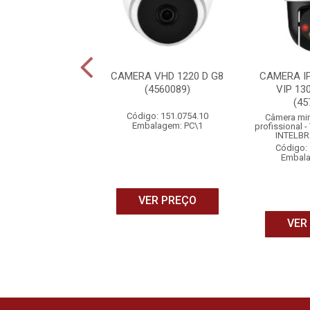
VIDEO WI-FI IM9
CAMERA VHD 1220 D G8
CAMERA IP
COLOR (4560074)
(4560089)
VIP 13
(45
o: 151.0766.10
Código: 151.0754.10
Câmera mi
alagem: PC\1
Embalagem: PC\1
profissional 
INTELBR
Código: 
Embala
ER PREÇO
VER PREÇO
VER