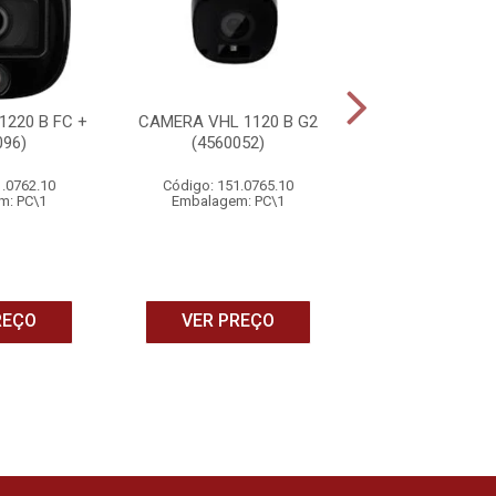
220 B FC +
CAMERA VHL 1120 B G2
CAMERA VIDEO W
096)
(4560052)
+ FULL COLOR (
1.0762.10
Código: 151.0765.10
Código: 151.0
m: PC\1
Embalagem: PC\1
Embalagem: 
REÇO
VER PREÇO
VER PRE