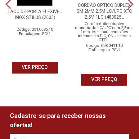
CORDAO OPTICO DUPLEX
SM 2MM 2.5M LC/UPC XFC
LACO DE PORTA FLEXIVEL
2.5M 1LC (483025...
INOX STILUS (2603)
Cordão óptico duplex
monomodo LC/UPC com 2,5 m e
Código: 001.0086.10
2 mm. Ideal para conexões
Embalagem: PC\1
internas em DIO, ONU e redes
FTTH.
Código: 008.0411.10
Embalagem: PC\1
VER PREÇO
VER PREÇO
Cadastre-se para receber nossas
ofertas!