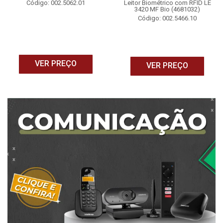
Código: 002.5062.01
Leitor Biométrico com RFID LE
3420 MF Bio (4681032)
Código: 002.5466.10
VER PREÇO
VER PREÇO