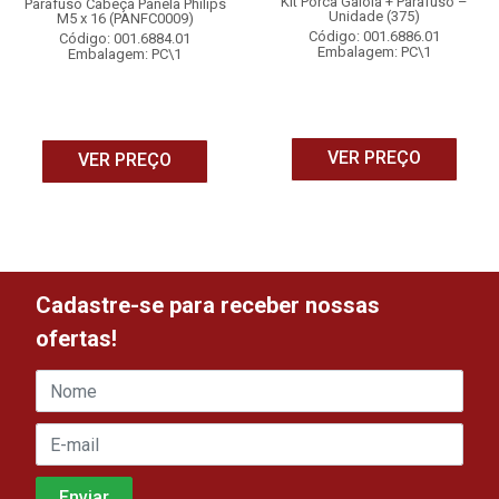
Kit Porca Gaiola + Parafuso –
Parafuso Cabeça Panela Philips
Unidade (375)
M5 x 16 (PANFC0009)
Código: 001.6886.01
Código: 001.6884.01
Embalagem: PC\1
Embalagem: PC\1
VER PREÇO
VER PREÇO
Cadastre-se para receber nossas
ofertas!