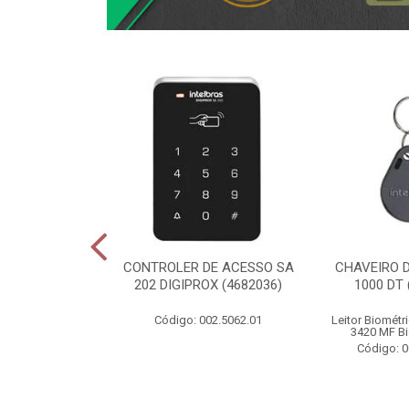
ACE WIFI/
CONTROLER DE ACESSO SA
CHAVEIRO D
IRO ALLO BOX
202 DIGIPROX (4682036)
1000 DT 
20056)
Código: 002.5062.01
Leitor Biométr
003.4789.01
3420 MF Bi
Código: 0