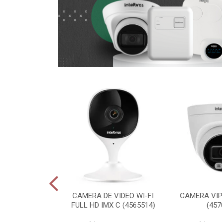
E AUTOMACAO
CAMERA DE VIDEO WI-FI
CAMERA VIP 
AL MIBO HOME
FULL HD IMX C (4565514)
(457
001 (469...