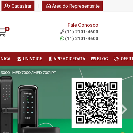
|
Cadastrar
Área do Representante
Fale Conosco
0
(11) 2101-4600
(11) 2101-4600
ONICA
UNIVOICE
APP VOICEDATA
BLOG
OFER