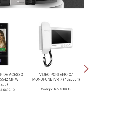
R DE ACESSO
VIDEO PORTEIRO C/
ACIONADOR
 5542 MF W
MONOFONE IVR 7 (4520004)
INFRAVERMEL
0260)
(4675
Código: 165.1089.15
61.0629.10
Acionador d
Infravermelho BT
Código: 00