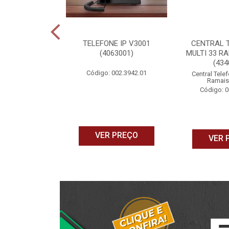
 ANDROID TV
TELEFONE IP V3001
CENTRAL 
Y FULL HD
(4063001)
MULTI 33 RA
40033)
(434
Código: 002.3942.01
165.1087.15
Central Telef
Ramais
Código: 0
 PREÇO
VER PREÇO
VER 