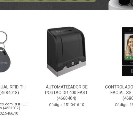
UAL RFID TH
AUTOMATIZADOR DE
CONTROLADO
(4684018)
PORTAO DR 400 FAST
FACIAL SS
(4660404)
(468
ico com RFID LE
Código: 151.0416.10
Código: 1
o (4681032)
02.5466.10