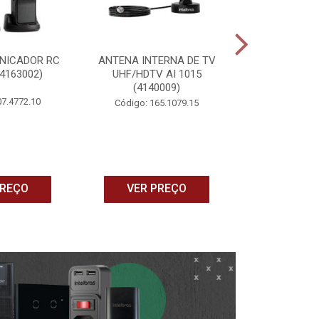
NICADOR RC
ANTENA INTERNA DE TV
CONTROLE
(4163002)
UHF/HDTV AI 1015
UNIVERSAL IN
(4140009)
MCR 1001 
07.4772.10
Código: 165.1079.15
Código: 16
PREÇO
VER PREÇO
VER P