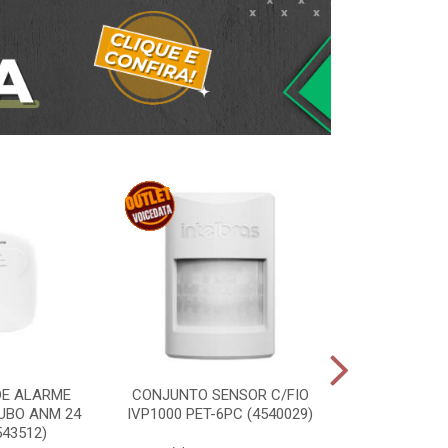
DE ALARME
CONJUNTO SENSOR C/FIO
PORTEIRO RES
UBO ANM 24
IVP1000 PET-6PC (4540029)
1010 ID (
543512)