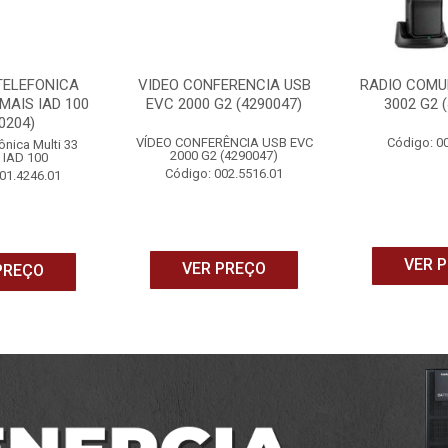
TELEFONICA
VIDEO CONFERENCIA USB
RADIO COMU
MAIS IAD 100
EVC 2000 G2 (4290047)
3002 G2 
0204)
VÍDEO CONFERÊNCIA USB EVC
Código: 0
ônica Multi 33
2000 G2 (4290047)
 IAD 100
Código: 002.5516.01
01.4246.01
VER 
VER PREÇO
PREÇO