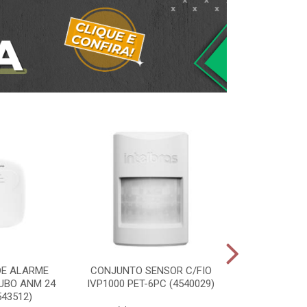
DE ALARME
CONJUNTO SENSOR C/FIO
PORTEIRO RES
UBO ANM 24
IVP1000 PET-6PC (4540029)
1010 ID (
543512)