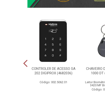
ACE WIFI/
CONTROLER DE ACESSO SA
CHAVEIRO D
IRO ALLO BOX
202 DIGIPROX (4682036)
1000 DT 
20056)
Código: 002.5062.01
Leitor Biométr
003.4789.01
3420 MF Bi
Código: 0