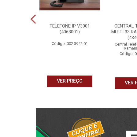
 ANDROID TV
TELEFONE IP V3001
CENTRAL 
Y FULL HD
(4063001)
MULTI 33 RA
40033)
(434
Código: 002.3942.01
165.1087.15
Central Telef
Ramais
Código: 0
 PREÇO
VER PREÇO
VER 