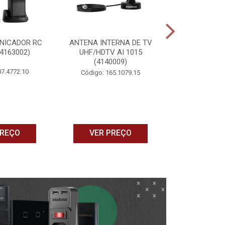
NICADOR RC
ANTENA INTERNA DE TV
CONTROLE
(4163002)
UHF/HDTV AI 1015
UNIVERSAL IN
(4140009)
MCR 1001 
07.4772.10
Código: 165.1079.15
Código: 16
PREÇO
VER PREÇO
VER P