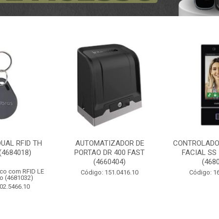
UAL RFID TH
AUTOMATIZADOR DE
CONTROLADO
(4684018)
PORTAO DR 400 FAST
FACIAL SS
(4660404)
(468
ico com RFID LE
Código: 151.0416.10
Código: 1
o (4681032)
02.5466.10