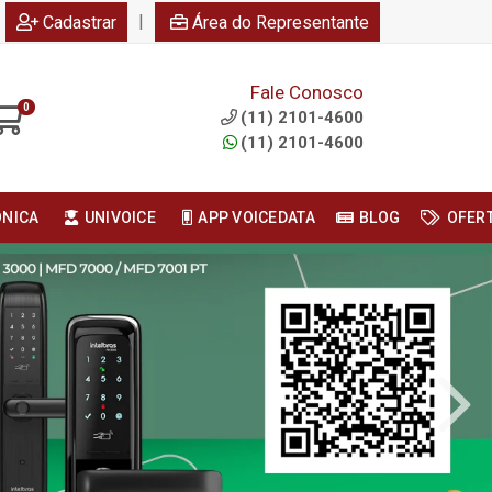
|
Cadastrar
Área do Representante
Fale Conosco
0
(11) 2101-4600
(11) 2101-4600
ONICA
UNIVOICE
APP VOICEDATA
BLOG
OFER