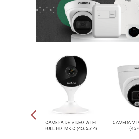
E AUTOMACAO
CAMERA DE VIDEO WI-FI
CAMERA VIP 
AL MIBO HOME
FULL HD IMX C (4565514)
(457
001 (469...