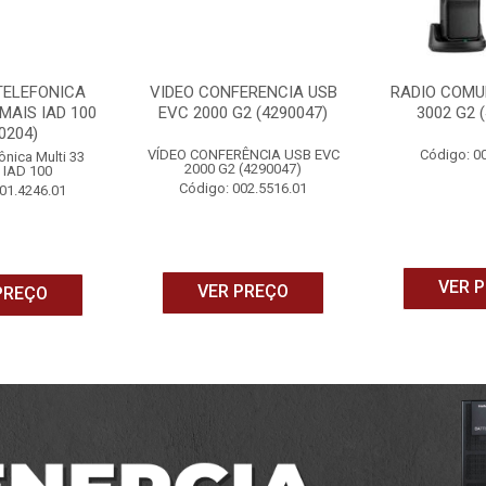
TELEFONICA
VIDEO CONFERENCIA USB
RADIO COMU
MAIS IAD 100
EVC 2000 G2 (4290047)
3002 G2 
0204)
VÍDEO CONFERÊNCIA USB EVC
Código: 0
ônica Multi 33
2000 G2 (4290047)
 IAD 100
Código: 002.5516.01
01.4246.01
VER 
VER PREÇO
PREÇO