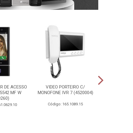
R DE ACESSO
VIDEO PORTEIRO C/
ACIONADOR
 5542 MF W
MONOFONE IVR 7 (4520004)
INFRAVERMEL
0260)
(4675
Código: 165.1089.15
61.0629.10
Acionador d
Infravermelho BT
Código: 00