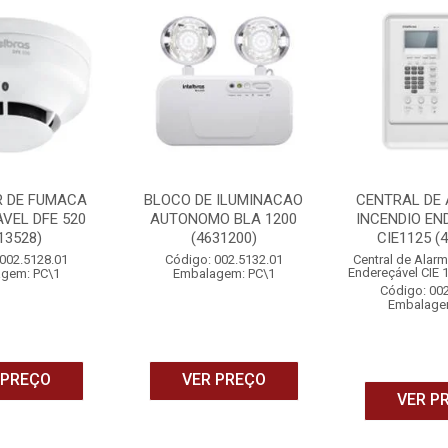
R DE FUMACA
BLOCO DE ILUMINACAO
CENTRAL DE 
VEL DFE 520
AUTONOMO BLA 1200
INCENDIO EN
13528)
(4631200)
CIE1125 (
002.5128.01
Código: 002.5132.01
Central de Alar
Endereçável CIE 
gem: PC\1
Embalagem: PC\1
Código: 00
Embalage
 PREÇO
VER PREÇO
VER P