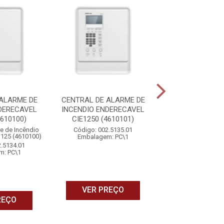
ALARME DE
CENTRAL DE ALARME DE
CENTRAL DE AL
DERECAVEL
INCENDIO ENDERECAVEL
INCENDIO ENDE
4610100)
CIE1250 (4610101)
CIE2500 (461
me de Incêndio
Código: 002.5135.01
Código: 002.5
1125 (4610100)
Embalagem: PC\1
Embalagem: 
2.5134.01
m: PC\1
VER PREÇO
VER PRE
REÇO