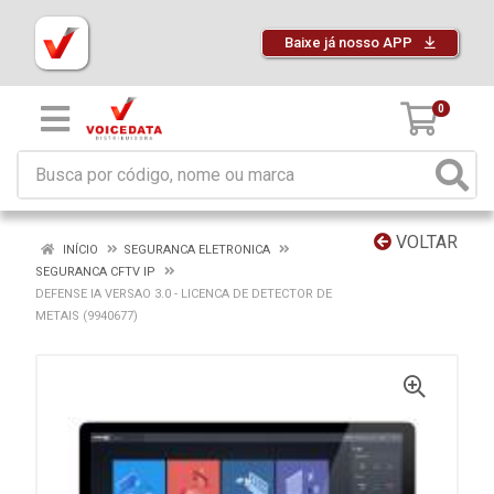
Baixe já nosso APP
0
VOLTAR
INÍCIO
SEGURANCA ELETRONICA
SEGURANCA CFTV IP
DEFENSE IA VERSAO 3.0 - LICENCA DE DETECTOR DE
METAIS (9940677)