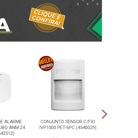
DE ALARME
CONJUNTO SENSOR C/FIO
PORTEIRO RES
UBO ANM 24
IVP1000 PET-6PC (4540029)
1010 ID (
543512)