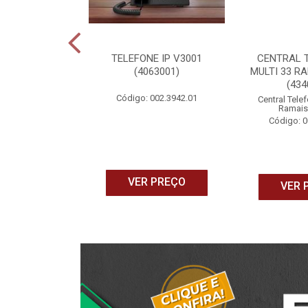
 ANDROID TV
TELEFONE IP V3001
CENTRAL 
Y FULL HD
(4063001)
MULTI 33 RA
40033)
(434
Código: 002.3942.01
165.1087.15
Central Telef
Ramais
Código: 0
 PREÇO
VER PREÇO
VER 