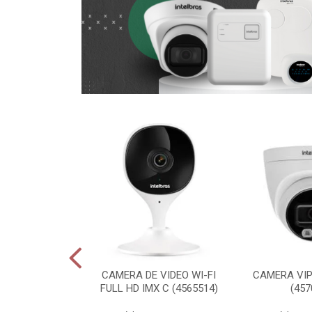
E AUTOMACAO
CAMERA DE VIDEO WI-FI
CAMERA VIP 
AL MIBO HOME
FULL HD IMX C (4565514)
(457
001 (469...