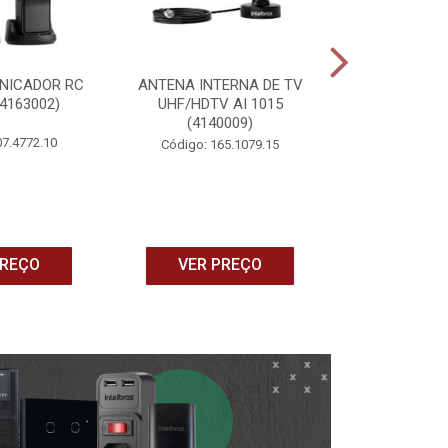
NICADOR RC
ANTENA INTERNA DE TV
CONTROLE
(4163002)
UHF/HDTV AI 1015
UNIVERSAL IN
(4140009)
MCR 1001 
07.4772.10
Código: 165.1079.15
Código: 16
PREÇO
VER PREÇO
VER P