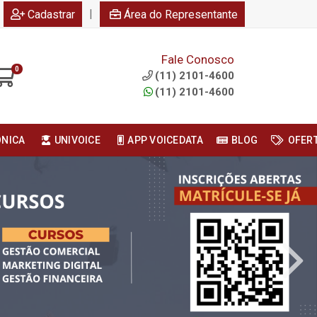
|
Cadastrar
Área do Representante
Fale Conosco
0
(11) 2101-4600
(11) 2101-4600
ONICA
UNIVOICE
APP VOICEDATA
BLOG
OFER