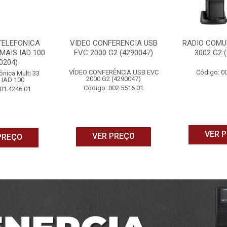
TELEFONICA
VIDEO CONFERENCIA USB
RADIO COMU
MAIS IAD 100
EVC 2000 G2 (4290047)
3002 G2 
0204)
VÍDEO CONFERÊNCIA USB EVC
Código: 0
ônica Multi 33
2000 G2 (4290047)
 IAD 100
Código: 002.5516.01
01.4246.01
VER 
VER PREÇO
PREÇO