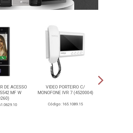
R DE ACESSO
VIDEO PORTEIRO C/
ACIONADOR
 5542 MF W
MONOFONE IVR 7 (4520004)
INFRAVERMEL
0260)
(4675
Código: 165.1089.15
61.0629.10
Acionador d
Infravermelho BT
Código: 00