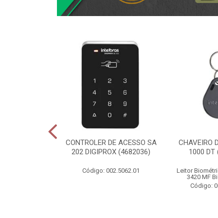
ACE WIFI/
CONTROLER DE ACESSO SA
CHAVEIRO D
IRO ALLO BOX
202 DIGIPROX (4682036)
1000 DT 
20056)
Código: 002.5062.01
Leitor Biométr
003.4789.01
3420 MF Bi
Código: 0