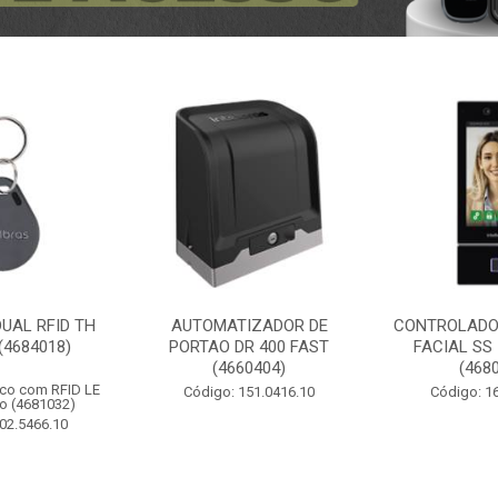
UAL RFID TH
AUTOMATIZADOR DE
CONTROLADO
(4684018)
PORTAO DR 400 FAST
FACIAL SS
(4660404)
(468
ico com RFID LE
Código: 151.0416.10
Código: 1
o (4681032)
02.5466.10