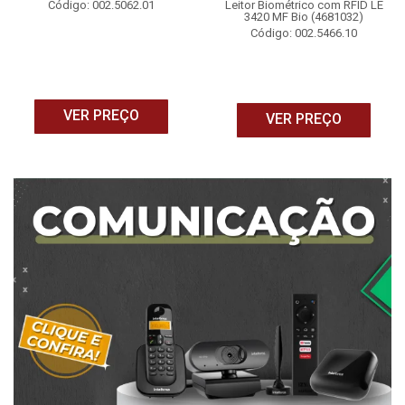
Código: 002.5062.01
Leitor Biométrico com RFID LE
3420 MF Bio (4681032)
Código: 002.5466.10
VER PREÇO
VER PREÇO